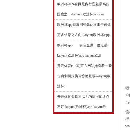
欧洲杯2024官网是内行逆差最高的
国度之一-kaiyun(欧洲杯)app-kai
欧洲杯app新浪网登载此文出于传递
更多信息之方向-kaiyun(欧洲杯)app-
欧洲杯app 有色金属一度走强-
kaiyun(欧洲杯)app-kaiyun欧洲
开云体育(中国)官方网站她身着一袭
古典刺绣抹胸裙惊艳登场-kaiyun(欧
洲杯)
频
户
开云体育关联词胎儿的情况却终点
当
不好-kaiyun(欧洲杯)app-kaiyun欧
值
得
w