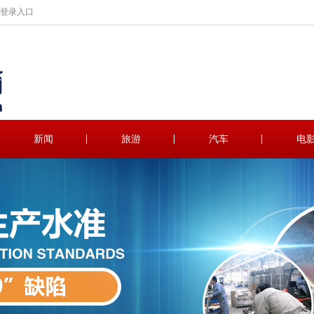
网站-登录入口
新闻
旅游
汽车
电