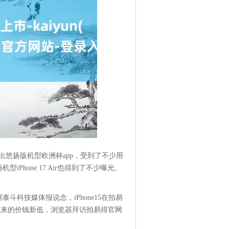
悠扬版机型欧洲杯app，受到了不少用
型iPhone 17 Air也得到了不少曝光。
据泰斗科技媒体报说念，iPhone15在拍易
机上市以来的价钱新低，浏览器拜访拍易得官网