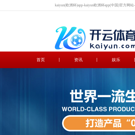
kaiyun(欧洲杯)app-kaiyun欧洲杯app(中国)官方
首页
资讯
娱乐