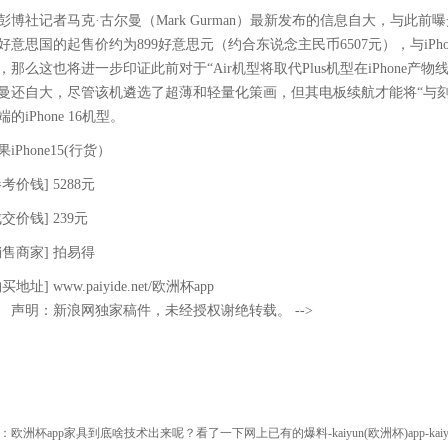
彭博社记者马克·古尔曼（Mark Gurman）最新发布的信息自大，与此前曝光的
好意思国的起售价约为899好意思元（约合东说念主民币6507元），与iPhon
，那么这也将进一步印证此前对于“Air机型将取代Plus机型在iPhone产
曼还自大，尽管该机遴选了超薄和轻量化策画，但其电板续航才能将“与刻下的
端的iPhone 16机型。
果iPhone15(行货）
参考价钱] 5288元
成交价钱] 239元
销售商家] 拍易得
买地址] www.paiyide.net/欧洲杯app
明：新浪网独家稿件，未经授权谢绝转载。 -->
：
欧洲杯app家具到底啥技术出来呢？看了一下网上已有的爆料-kaiyun(欧洲杯)app-kai