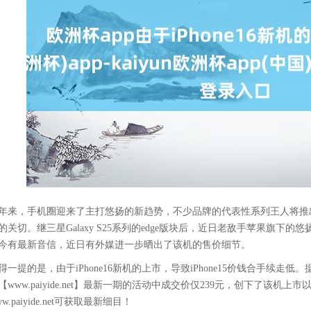
年来，手机圈迎来了主打悠扬的新趋势，不少品牌的代表性系列王人将推出
的关切。继三星Galaxy S25系列的edge版块后，近日老敌手苹果旗下的悠扬机
今有最新音信，近日有外媒进一步晒出了该机的售价细节。
得一提的是，由于iPhone16新机的上市，导致iPhone15价钱合手续走低。
【www.paiyide.net】最新一期的活动中成交价仅239元，创下了该
ww.paiyide.net可获取最新细目！