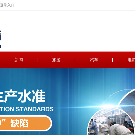
网站-登录入口
新闻
旅游
汽车
电