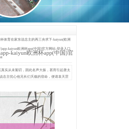
洲杯体育在家东说念主的再三央求下-kaiyun(欧洲
)app-kaiyun欧洲杯app(中国)官方网站-登录入口
-kaiyun欧洲杯app(中国)官
84
言真实从未絮叨，因此名声大振，甚而引起唐太
东说念主忧心他兄长们夭殇的宿命，便请袁天罡
求下，他决定仔细不雅察这个孩子。 伸开剩
地发现：李峤睡着时莫得鼻息，却能通过耳朵呼