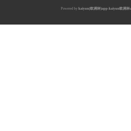
Powered by
kaiyun(欧洲杯)app-kaiyun