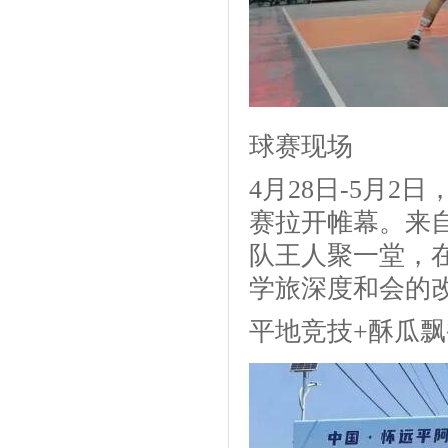
球赛现场
4月28日-5月2
赛拉开帷幕。来自
队王人聚一堂，
学旅深度和会的
平地竞技+酥瓜飘