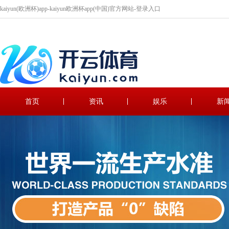
kaiyun(欧洲杯)app-kaiyun欧洲杯app(中国)官方网站-登录入口
首页
资讯
娱乐
新