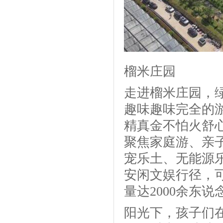
榴米庄园
走进榴米庄园，
趣味趣味完全的
精真金不怕火舒
聚焦家庭游、亲
宠乐土、无能源
安闲文娱行径，
量达2000余东说
阳光下，孩子们