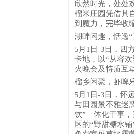
欣然时光，处处
榴米庄园凭借其
到魔力，完毕收
湖畔闲趣，恬逸“
5月1日-3日，
卡地，以“从容
火晚会及特质互
榴乡闲聚，虾啤
5月1日-3日，
与田园景不雅迷惑
饮”一体化干事
区的“野甜糖水