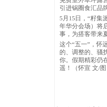
免费室外草坪露
引进锅圈食汇品
5月15日，“籽
年华分会场）将
事，为搭客带来
这个“五一”，
的、调整的、骚扰
你。假期精彩仍
遥！（怀宣 文/