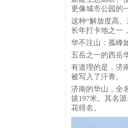
更像城市公园的
这种“解放度高
长年打卡地之一
华不注山：孤峰如
五岳之一的西岳
有道理的是，济南
被写入了汗青。
济南的华山，全
拔197米。其名
花得名。