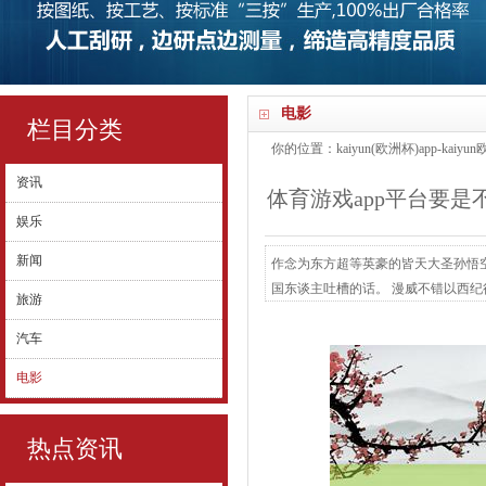
电影
栏目分类
你的位置：
kaiyun(欧洲杯)app-ka
资讯
体育游戏app平台要是不怕
娱乐
新闻
作念为东方超等英豪的皆天大圣孙悟空
国东谈主吐槽的话。 漫威不错以西
旅游
漫威作念一个无缝衔接。比如孙悟空
汽车
侍，出奇妙技，金箍棒，不错参考雷
神》，连终末盔甲上身都...
电影
热点资讯