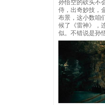
孙悟空的砍头不
侍，出奇妙技，
布景，这小数咱
候了《雷神》，
似。不错说是孙