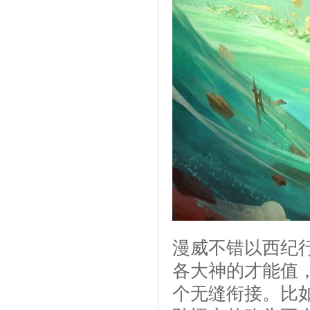
漫威不错以西纪
各大神的才能值
个无缝衔接。比