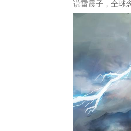
说雷震子，全球