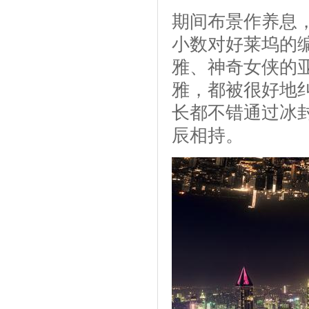
期间布景作养息
小数对好莱坞的
雅、神奇女侠的
雅，都被很好地
长都不错通过冰
辰相持。