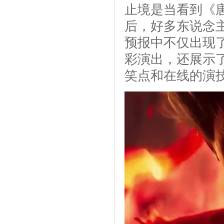
止境是当看到《唐
后，好多东说念
预报中不仅出现
彩演出，还展示
笑点和在线的演