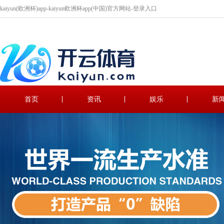
kaiyun(欧洲杯)app-kaiyun欧洲杯app(中国)官方网站-登录入口
首页
资讯
娱乐
新