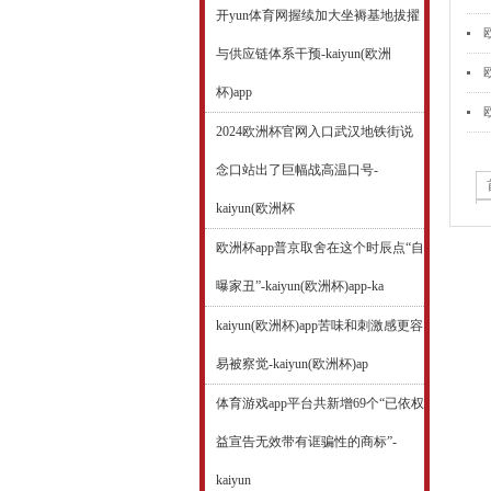
开yun体育网握续加大坐褥基地拔擢
与供应链体系干预-kaiyun(欧洲
杯)app
2024欧洲杯官网入口武汉地铁街说
念口站出了巨幅战高温口号-
kaiyun(欧洲杯
欧洲杯app普京取舍在这个时辰点“自
曝家丑”-kaiyun(欧洲杯)app-ka
kaiyun(欧洲杯)app苦味和刺激感更容
易被察觉-kaiyun(欧洲杯)ap
体育游戏app平台共新增69个“已依权
益宣告无效带有诓骗性的商标”-
kaiyun