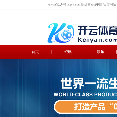
kaiyun(欧洲杯)app-kaiyun欧洲杯app(中国)官方
首页
资讯
娱乐