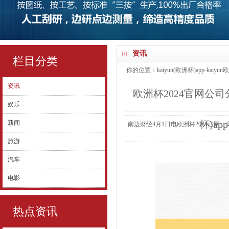
资讯
栏目分类
你的位置：
kaiyun(欧洲杯)app-ka
资讯
欧洲杯2024官网公司
娱乐
杯)ap
新闻
南边财经4月1日电欧洲杯2024官网
旅游
汽车
电影
热点资讯