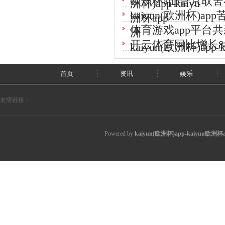
欧洲杯app普京取舍在这
洲杯)app-kaiyu
kaiyun(欧洲杯)ap
洲杯app
体育游戏app平台
洲
开云体育同比增长880.3
kaiyun(欧洲杯)app-
首页
资讯
娱乐
友情链接：
Powered by
kaiyun(欧洲杯)app-kaiyun