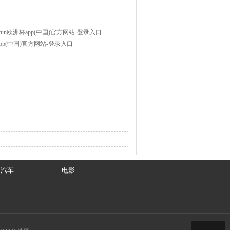
yun欧洲杯app(中国)官方网站-登录入口
杯app(中国)官方网站-登录入口
汽车
电影