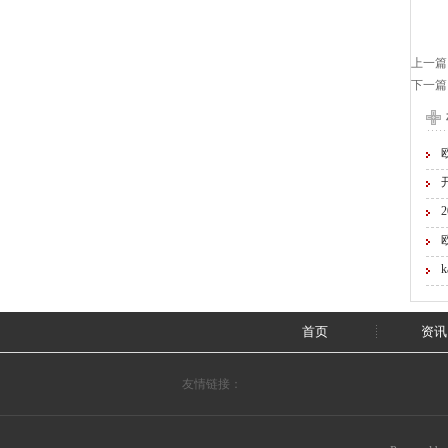
上一篇
下一篇
首页
资讯
友情链接：
TOP