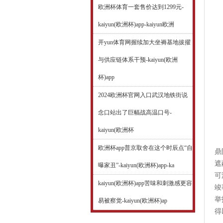
欧洲杯体育一套售价达到1299元-
kaiyun(欧洲杯)app-kaiyun欧洲
开yun体育网握续加大坐褥基地拔擢
与供应链体系干预-kaiyun(欧洲
杯)app
2024欧洲杯官网入口武汉地铁街说
念口站出了巨幅战高温口号-
kaiyun(欧洲杯
欧洲杯app普京取舍在这个时辰点“自
鼎
遮
曝家丑”-kaiyun(欧洲杯)app-ka
可
kaiyun(欧洲杯)app苦味和刺激感更容
竣
举
易被察觉-kaiyun(欧洲杯)ap
得