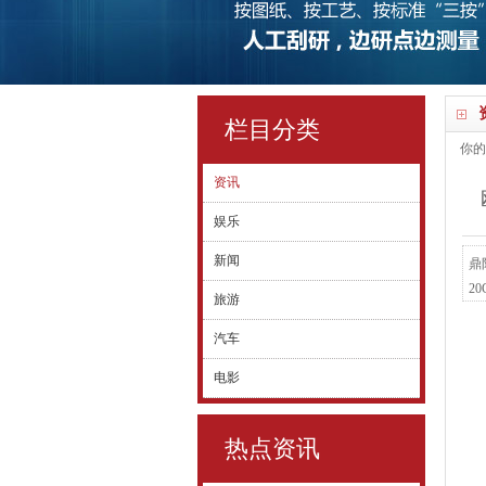
栏目分类
你的
资讯
娱乐
新闻
鼎
2
旅游
户
汽车
评
电影
热点资讯