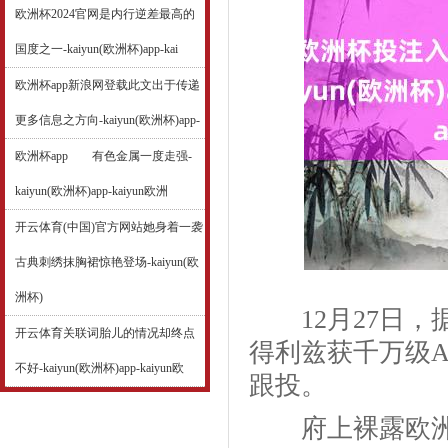
欧洲杯2024官网是内行逆差最高的
国度之一-kaiyun(欧洲杯)app-kai
欧洲杯app新浪网登载此文出于传递
更多信息之方向-kaiyun(欧洲杯)app-
欧洲杯app 有色金属一度走强-
kaiyun(欧洲杯)app-kaiyun欧洲
开云体育(中国)官方网站她身着一袭
古典刺绣抹胸裙惊艳登场-kaiyun(欧
洲杯)
12月27日，据
开云体育关联词胎儿的情况却终点
得利兹获千万级
不好-kaiyun(欧洲杯)app-kaiyun欧
跟投。
府上裸露欧洲杯