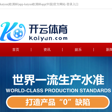
kaiyun(欧洲杯)app-kaiyun欧洲杯app(中国)官方网站-登录入口
首页
资讯
娱乐
新