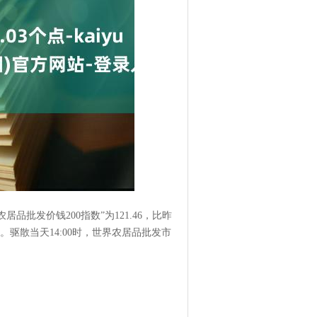
品批发价钱200指数”为121.46，比昨
个点。驱散当天14:00时，世界农居品批发市