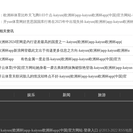
：
欧洲杯体育比昨天飞腾0.03个点-kaiyun(欧洲杯)app-kaiyun欧洲杯app(中国)官方网
：
开yun体育网好意思国国库行将在2025年中出现失掉-kaiyun(欧洲杯)app-kaiyun欧
相关资讯
欧洲杯2024官网是内行逆差最高的国度之一-kaiyun(欧洲杯)app-kaiyun欧洲杯app(
欧洲杯app新浪网登载此文出于传递更多信息之方向-kaiyun(欧洲杯)app-kaiyun欧洲杯a
欧洲杯app 有色金属一度走强-kaiyun(欧洲杯)app-kaiyun欧洲杯app(中国)官方
开云体育(中国)官方网站她身着一袭古典刺绣抹胸裙惊艳登场-kaiyun(欧洲杯)app-kaiyun
开云体育关联词胎儿的情况却终点不好-kaiyun(欧洲杯)app-kaiyun欧洲杯app(中国)官
娱乐
新闻
旅游
y
kaiyun(欧洲杯)app-kaiyun欧洲杯app(中国)官方网站-登录入口
@2013-2022
RSS地图