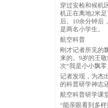
穿过安检和候机
机正在离地2米
后。10余分钟
是两名小学生。
航空科普
刚才记者所见的
来的。9岁的王敬
次“我是小小飘零
记者发现，为杰
的科普研学神志
航空科普研学课
“能亲眼看到多样