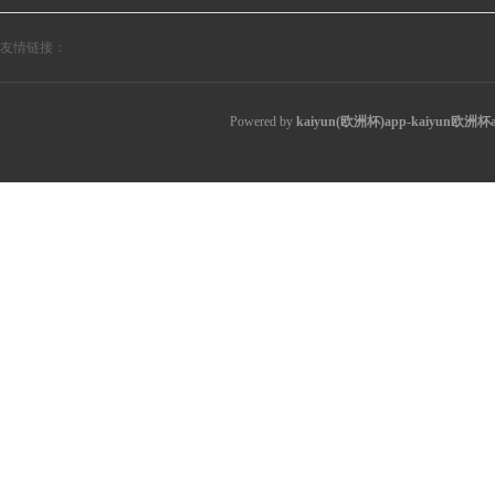
友情链接：
Powered by
kaiyun(欧洲杯)app-kaiyun