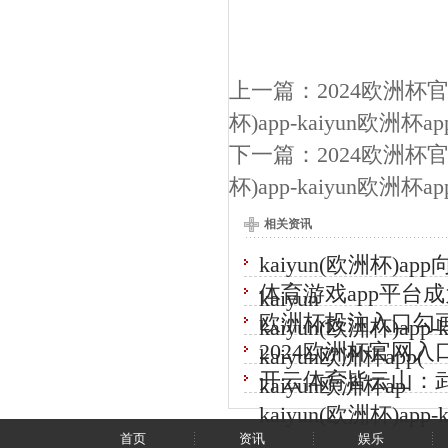
上一篇：
2024欧洲杯
杯)app-kaiyun欧洲
下一篇：
2024欧洲杯
杯)app-kaiyun欧洲
相关资讯
kaiyun(欧洲杯)a
体育游戏app平台
kaiyun
欧洲杯投注入口勾画出
kaiyun(欧洲杯)app-k
2024欧洲杯官网入口
kaiyun欧洲杯app(
开云体育皆云山：
kaiyun欧洲杯ap
kaiyun(欧洲杯)app-k
首页
资讯
娱乐