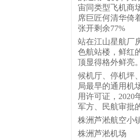
宙同类型飞机商场
席巨匠何清华倚
张开剩余77%
站在江山星航厂
色航站楼，鲜红的
顶显得格外鲜亮
候机厅、停机坪
局最早的通用机场
用许可证，202
军方、民航审批的
株洲芦淞航空小镇航
株洲芦淞机场