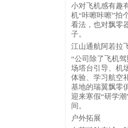
小对飞机感有趣
机“咔嚓咔嚓”
看法，也对飘零
子。
江山通航阿若拉
“公司除了飞机
场塔台引导、机
体验、学习航空
基地的瑞翼飘零
迎来寒假“研学
间。
户外拓展