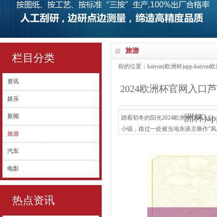
旅游
栏目分类
你的位置：
kaiyun(欧洲杯)app-kai
资讯
2024欧洲杯官网入口芦
娱乐
洲杯)a
新闻
踏着初冬的阳光2024欧洲杯官网入
小镇，路过一处被当地东谈主唤作“
旅游
构、“苏式”作风小洋楼建筑群，相配
汽车
第一枚空空导弹等10多项共和国第
员说，航空小镇是...
电影
热点资讯