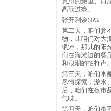
意思的鲍鱼、口
高歌过瘾。
张开剩余66%
第二天，咱们参
物，让咱们对大
银滩，那儿的阳
们在海滩边的餐
和浪潮的拍打声
第三天，咱们乘
尽情探索，游水
后，咱们在夜市
气味。
第四天，咱们参