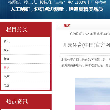
旅游
栏目分类
你的位置：
kaiyun(欧洲杯)ap
资讯
开云体育(中国)官方网站被
娱乐
新闻
北海位于广西壮族自治区南部，是中
的海滩白嫩细巧，海水透露见底，是
旅游
街、玉柱洞和凤岩石刻等开云体育(中国
汽车
的历史和文化常识了如指掌。她的教
提供了好多...
电影
热点资讯