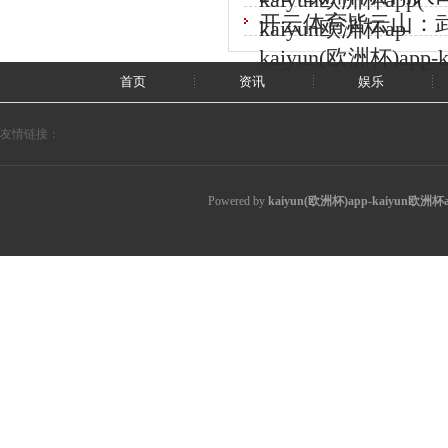
开云体育皆云山：
kaiyun欧洲杯ap
kaiyun(欧洲杯)app-k
首页
资讯
娱乐
友情链接：
Powered by
kaiyun(欧洲杯)app-kaiyun