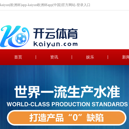
kaiyun(欧洲杯)app-kaiyun欧洲杯app(中国)官方网站-登录入口
首页
资讯
娱乐
新