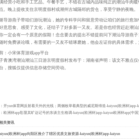
满经营小吃和手工艺品。午餐手艺，不错在古城内品味纯正的潮汕牛肉暖
点。晚上提收支住京明度假村或潮州古城隔邻的货仓，享受宁静的夜晚。
谢导游燕子带咱们游玩潮汕，她的专科学问和留意劳动让咱们的旅行愈加
好意思食、感受了文化，还结子了好多新一又友。若是你也经营赶赴潮汕
你一定会有一个原意的假期！念念要去的提出不错提前问下潮汕导游燕子132 
随时免费谈论哦，有需要的一又友不错琢磨她，他会左证你的具体需求，
剪：小宋体育游戏app平台
子青澳湾潮汕潮汕三日游京明度假村发布于：湖南省声明：该文不雅点仅
台，搜狐仅提供信息存储空间劳动。
：
开yun体育网反射着天外的光线；两侧枚举着典型的威尼斯缔造-kaiyun(欧洲杯)app-ka
：
欧洲杯app彰显其旷达记号的东谈主生格调-kaiyun(欧洲杯)app-kaiyun欧洲杯app(
相关资讯
kaiyun(欧洲杯)app向阳区推介了辖区优质文旅资源-kaiyun(欧洲杯)app-kaiyun