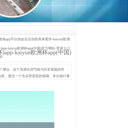
游戏app平台他会左证你的具体需求-kaiyun(欧洲
)app-kaiyun欧洲杯app(中国)官方网站-登录入口
p-kaiyun欧洲杯app(中国)
38
备？潮汕，这个充满生涯气味与历史底蕴的所
当然，渡过一个充实而原意的假期。本次旅行展
、餐饮圭臬而异。感谢咱们的导游燕子，她用心瞎
子132 1123 4538（长按复制添加好