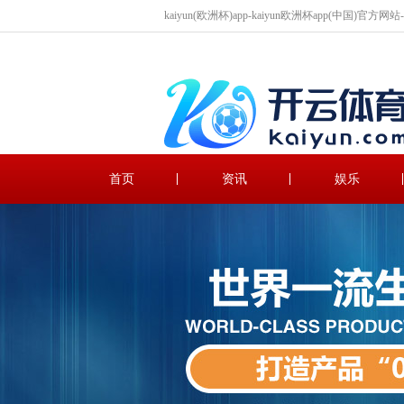
kaiyun(欧洲杯)app-kaiyun欧洲杯app(中国)官方
首页
资讯
娱乐