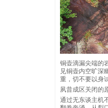
铜壶滴漏尖端的
见铜壶内空旷深
重，切不要以身
夙昔成区关闭的
通过无东谈主机
翻卷奔涌，从裂