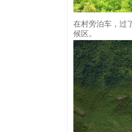
在村旁泊车，过
候区。