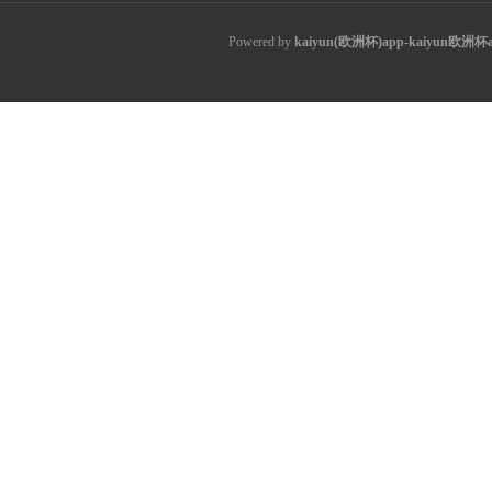
Powered by
kaiyun(欧洲杯)app-kaiyun