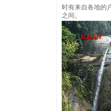
时有来自各地的
之间。