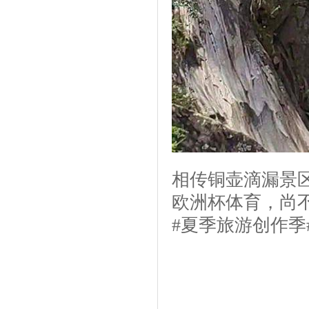
相传铜壶滴漏景
欧洲杯体育，尚
#夏季旅游创作季