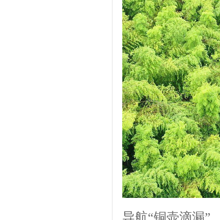
导航“铜壶滴漏