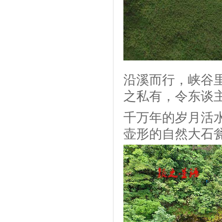
沿溪而行，峡谷
之私有，令东谈
千万年的岁月活
壶形的自然大石