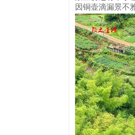
因铜壶滴漏景不