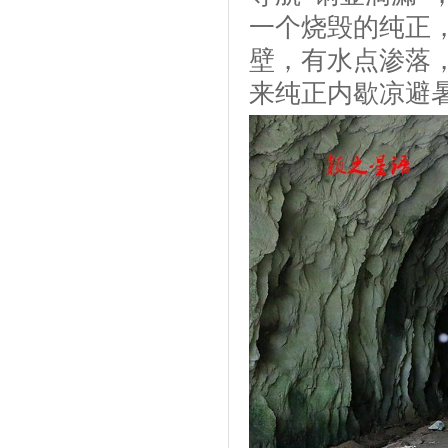
一个烧毁的纯正
壁，有水点渗落
来纯正内歇凉避