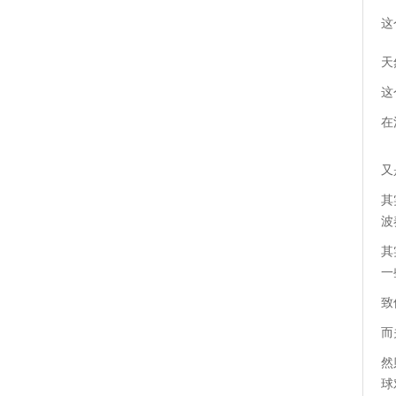
这
天
这
在
又
其
波
其
一
致
而
然
球