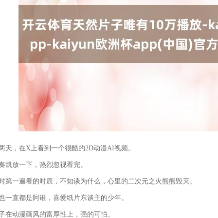
两天，在X上看到一个很酷的2D动漫AI视频。
奏凯放一下，热烈忽视看完。
时第一遍看的时辰，不知谈为什么，心里的二次元之火熊熊毁灭。
也一直都是阿谁，喜爱纸片东谈主的少年。
子在动漫画风的富厚性上，强的可怕。