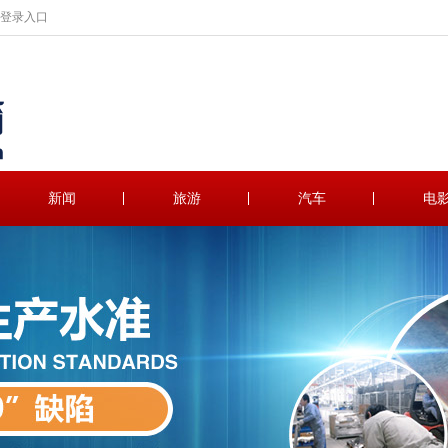
网站-登录入口
新闻
旅游
汽车
电