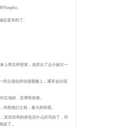
aegiko。
确定是有的了。
，原来上周五经营发，放弃出了点小缺欠一
一些立场化的动漫视频上，通常会出现
3D立场的，富厚性很差。
强的，亦然他们之前，最大的特质。
一些，其实坦率的讲也没什么好写的了，环
免疫了。