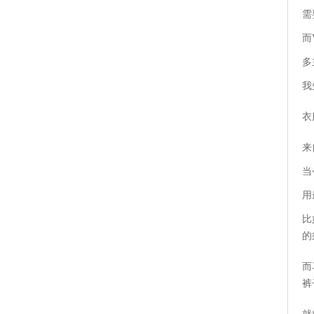
需
而
多
我
衣
来
当
用
比
的
而
裤