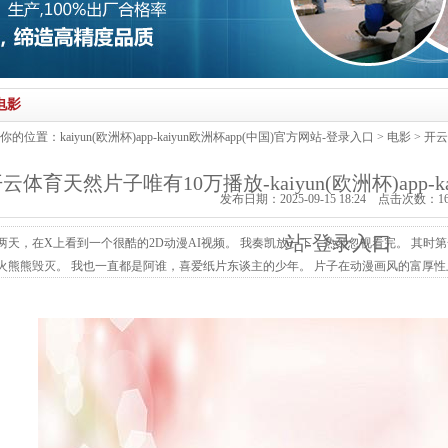
电影
你的位置：
kaiyun(欧洲杯)app-kaiyun欧洲杯app(中国)官方网站-登录入口
>
电影
> 开云
云体育天然片子唯有10万播放-kaiyun(欧洲杯)app-k
发布日期：2025-09-15 18:24 点击次数：1
站-登录入口
两天，在X上看到一个很酷的2D动漫AI视频。 我奏凯放一下，热烈忽视看完。 其
火熊熊毁灭。 我也一直都是阿谁，喜爱纸片东谈主的少年。 片子在动漫画风的富厚性
AI视频，况兼是动漫立场AI视频的创作家，叫Naegiko。 天然片子唯有10万播放
定是有的了。 这个AI视频的用具，来自Vidu。 在洽商区的底下，哥们也在给扫数可爱作