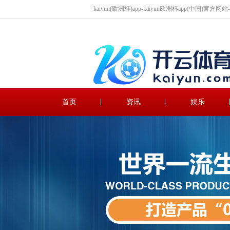
kaiyun(欧洲杯)app-kaiyun欧洲杯app(中国)官方
首页
资讯
娱乐