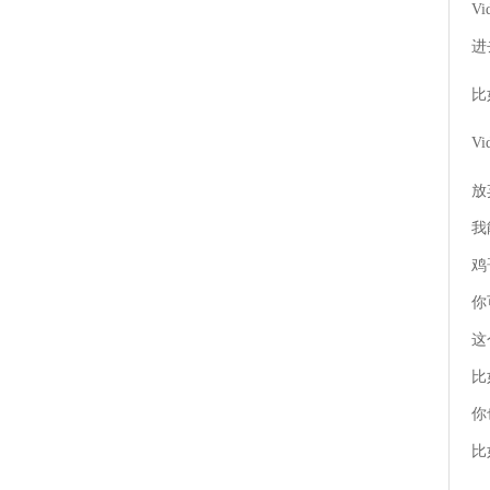
Vi
进
比
V
放
我
鸡
你
这
比
你
比