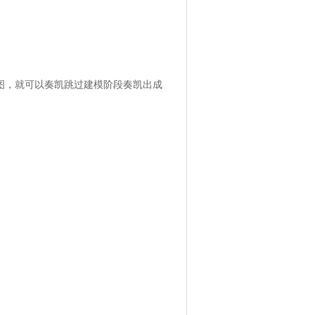
图，就可以奏凯跳过建模阶段奏凯出成
。