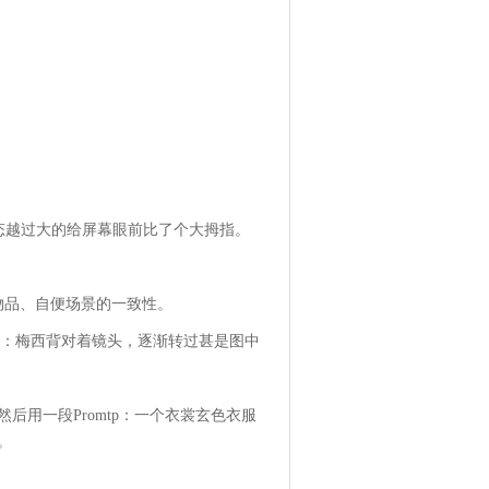
动态越过大的给屏幕眼前比了个大拇指。
物品、自便场景的一致性。
pt：梅西背对着镜头，逐渐转过甚是图中
用一段Promtp：一个衣裳玄色衣服
。