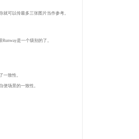
你就可以传最多三张图片当作参考。
跟Runway是一个级别的了。
了一致性。
自便场景的一致性。