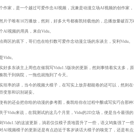
个作家，是一个越过可爱作念AI视频，况兼是动漫立场AI视频的创作家，叫N
然片子唯有10万播放，然则，好多大号都奏凯转载他的，总播放量破百万
个AI视频的用具，来自Vidu。
洽商区的底下，哥们也在给扫数可爱作念动漫立场的东谈主，安利Vidu。
是Vidu。
实好多东谈主上周也在催我写Vidu1.5版块的更新，然则事情着实太多
奏凯干到病院，一拖也就拖到了今天。
实坦率的讲，当今的视频大模子，在写实上放弃都能卷的还可以，然则在
些变形和识别诞妄。
使有的还会把你给的动漫的参考图，奏凯给你在过程中酿成写实巧合那种
关于Vidu来说，在我测试的这几个月里，Vidu的2D立场，便是当今最
则Vidu1.5的这波更新，淌若仅仅模子质地晋升了一些，语义鸠集强了
对AI视频模子的更新还是有点趋近于客岁谈话大模子的嗅觉了，还是有点